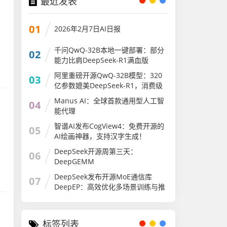
最近发表
01
2026年2月7日AI日报
千问QwQ-32B本地一键部署：部分
02
能力比肩DeepSeek-R1满血版
阿里重磅开源QwQ-32B模型：320
03
亿参数媲美DeepSeek-R1，消费级
显卡轻松部署
Manus AI：全球首款通用型人工智
04
能代理
智谱AI发布CogView4：免费开源的
05
AI绘画神器，支持汉字生成！
DeepSeek开源周第三天：
06
DeepGEMM
DeepSeek发布开源MoE通信库
07
DeepEP：高效优化多场景训练与推
理
标签列表